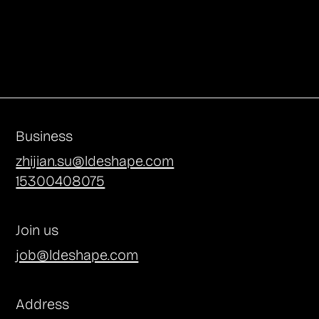
Business
zhijian.su@ldeshape.com
15300408075
Join us
job@ldeshape.com
Address